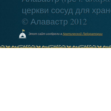
церкви сосуд для хран
© Алавастр 2012
Этот сайт изобрели в
Арктической Лаборатории