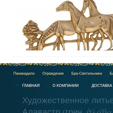
Паникадило
Ограждения
Бра-Светильники
Б
ГЛАВНАЯ
О КОМПАНИИ
ДОСТАВКА
Художественное литье
Алавастр (греч. ἀλάβ