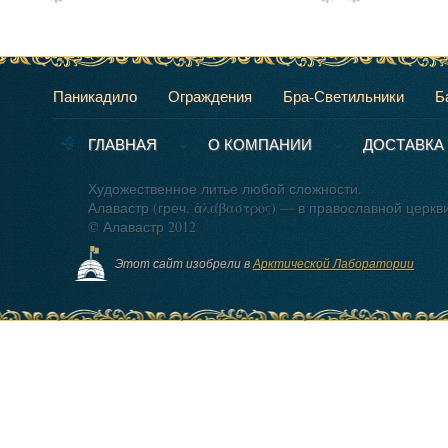
Паникадило
Ограждения
Бра-Светильники
Б
ГЛАВНАЯ
О КОМПАНИИ
ДОСТАВКА
Художественное литье любой сложности.
Алавастр (греч. ἀλάβαστρος) — в православной церкв
© Алавастр 2012
Этот сайт изобрели в
Арктической Лаборатории