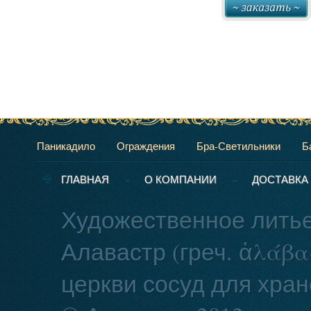
Паникадило
Ограждения
Бра-Светильники
Б
ГЛАВНАЯ
О КОМПАНИИ
ДОСТАВКА
Художественное литье
Алавастр (греч. ἀλάβ
церкви сосуд для хран