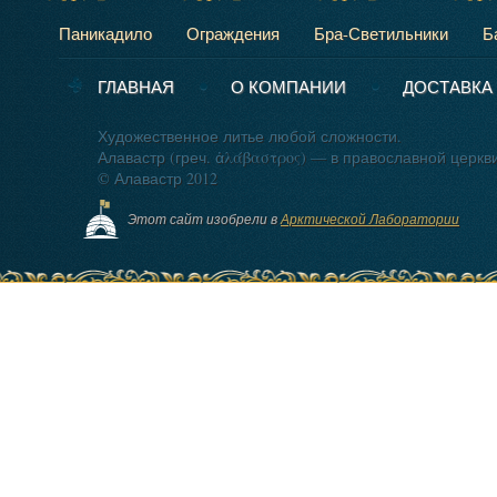
Паникадило
Ограждения
Бра-Светильники
Б
ГЛАВНАЯ
О КОМПАНИИ
ДОСТАВКА
Художественное литье любой сложности.
Алавастр (греч. ἀλάβαστρος) — в православной церкв
© Алавастр 2012
Этот сайт изобрели в
Арктической Лаборатории