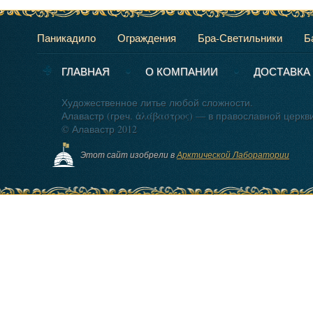
Паникадило
Ограждения
Бра-Светильники
Б
ГЛАВНАЯ
О КОМПАНИИ
ДОСТАВКА
Художественное литье любой сложности.
Алавастр (греч. ἀλάβαστρος) — в православной церкв
© Алавастр 2012
Этот сайт изобрели в
Арктической Лаборатории